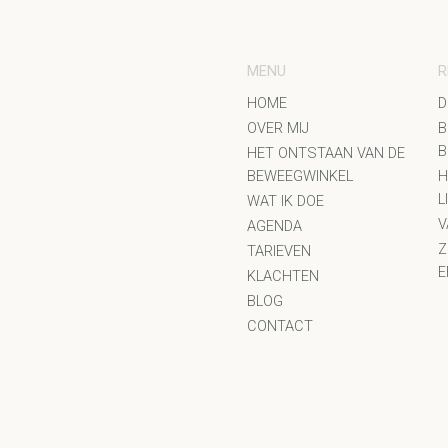
MENU
R
HOME
D
OVER MIJ
B
B
HET ONTSTAAN VAN DE
BEWEEGWINKEL
H
L
WAT IK DOE
V
AGENDA
Z
TARIEVEN
E
KLACHTEN
BLOG
CONTACT