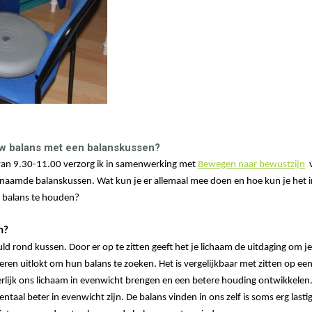
uw balans met een balanskussen?
an 9.30-11.00 verzorg ik in samenwerking met
Bewegen naar bewustzijn
v
aamde balanskussen. Wat kun je er allemaal mee doen en hoe kun je het in
n balans te houden?
n?
uld rond kussen. Door er op te zitten geeft het je lichaam de uitdaging om j
pieren uitlokt om hun balans te zoeken. Het is vergelijkbaar met zitten op ee
erlijk ons lichaam in evenwicht brengen en een betere houding ontwikkelen.
taal beter in evenwicht zijn. De balans vinden in ons zelf is soms erg last