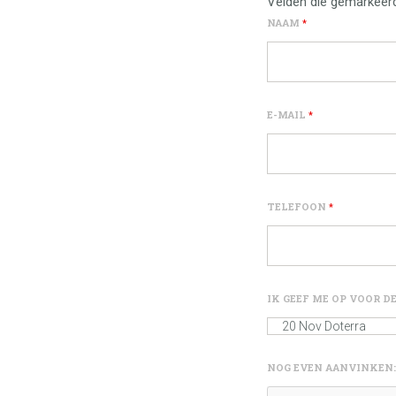
Velden die gemarkeer
NAAM
*
E-MAIL
*
TELEFOON
*
IK GEEF ME OP VOOR 
NOG EVEN AANVINKEN: