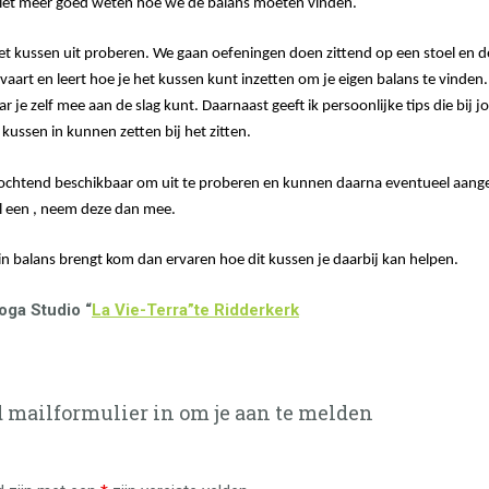
n niet meer goed weten hoe we de balans moeten vinden.
het kussen uit proberen. We gaan oefeningen doen zittend op een stoel en 
rvaart en leert hoe je het kussen kunt inzetten om je eigen balans te vinden.
r je zelf mee aan de slag kunt. Daarnaast geeft ik persoonlijke tips die bij
 kussen in kunnen zetten bij het zitten.
 ochtend beschikbaar om uit te proberen en kunnen daarna eventueel aang
al een , neem deze dan mee.
f in balans brengt kom dan ervaren hoe dit kussen je daarbij kan helpen.
oga Studio “
La Vie-Terra”te Ridderkerk
 mailformulier in om je aan te melden