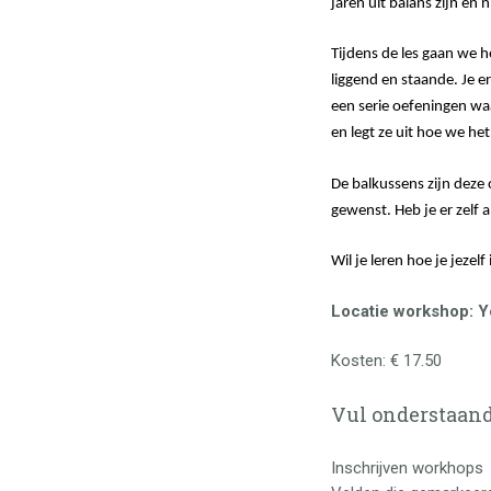
jaren uit balans zijn e
Tijdens de les gaan we 
liggend en staande. Je e
een serie oefeningen waa
en legt ze uit hoe we het
De balkussens zijn deze
gewenst. Heb je er zelf 
Wil je leren hoe je jezel
Locatie workshop: Y
Kosten: € 17.50
Vul onderstaand
Inschrijven workhops