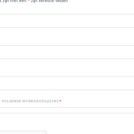
d zijn met een
*
zijn vereiste velden
DE VOLGENDE WORKSHOP/LEZING
*