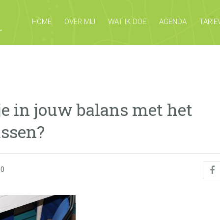
HOME
OVER MIJ
WAT IK DOE
AGENDA
TARIE
 je in jouw balans met het
ssen?
30