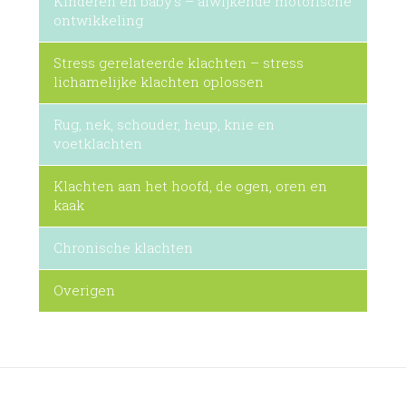
Kinderen en baby’s – afwijkende motorische
ontwikkeling
Stress gerelateerde klachten – stress
lichamelijke klachten oplossen
Rug, nek, schouder, heup, knie en
voetklachten
Klachten aan het hoofd, de ogen, oren en
kaak
Chronische klachten
Overigen