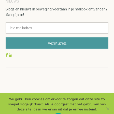
NIEUWS
Blogs en nieuws in beweging voortaan in je mailbox ontvangen?
Schrijf je in!
We gebruiken cookies om ervoor te zorgen dat onze site zo
soepel mogelijk draait. Als je doorgaat met het gebruiken van
© 2026 | DE BEWEEGWINKEL | KVK: 24453491 | BTW-ID: NL001395702B61
ALGEMENE
deze site, gaan we ervan uit dat je ermee instemt.
VOORWAARDEN
|
DISCLAIMER