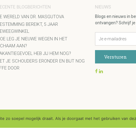
ECENTE BLOGBERICHTEN
NIEUWS
Blogs en nieuws in b
E WERELD VAN DR. MASGUTOVA
ontvangen? Schrijf je 
ESTEMMING BEREIKT, 5 JAAR
EWEEGWINKEL
OE LEG JE NIEUWE WEGEN IN HET
ICHAAM AAN?
AKANTIEGEVOEL HEB JIJ HEM NOG?
ET JE SCHOUDERS ERONDER EN BIJT NOG
FFE DOOR
e zo soepel mogelijk draait. Als je doorgaat met het gebruiken van dez