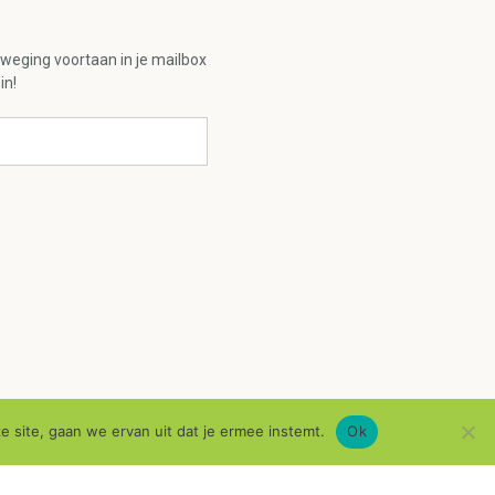
eweging voortaan in je mailbox
in!
e site, gaan we ervan uit dat je ermee instemt.
Ok