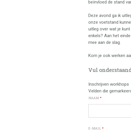
beïnvloed de stand va
Deze avond ga ik uitl
onze voetstand kunne
uitleg over wat je ku
enkels? Aan het einde
mee aan de slag.
Kom je ook werken aa
Vul onderstaand
Inschrijven workhops
Velden die gemarkeer
NAAM
*
E-MAIL
*