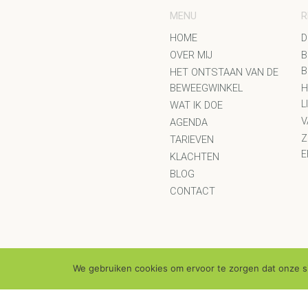
MENU
R
HOME
D
OVER MIJ
B
B
HET ONTSTAAN VAN DE
BEWEEGWINKEL
H
L
WAT IK DOE
V
AGENDA
Z
TARIEVEN
E
KLACHTEN
BLOG
CONTACT
We gebruiken cookies om ervoor te zorgen dat onze sit