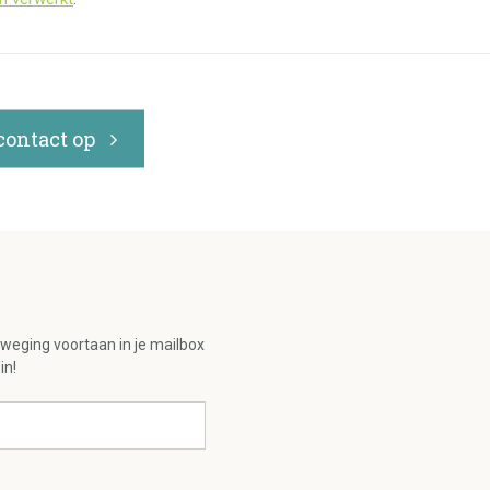
ontact op
eweging voortaan in je mailbox
in!