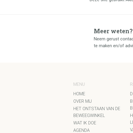
Meer weten?
Neem gerust contac
te maken en/of adv
MENU
R
HOME
D
OVER MIJ
B
B
HET ONTSTAAN VAN DE
BEWEEGWINKEL
H
L
WAT IK DOE
V
AGENDA