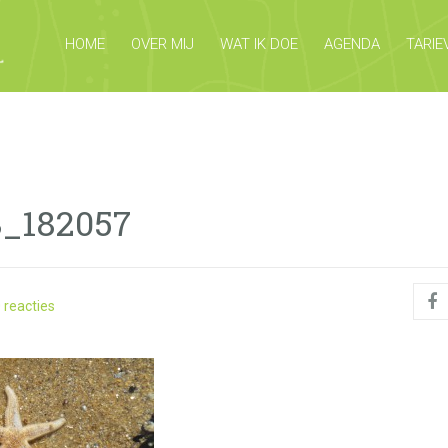
HOME
OVER MIJ
WAT IK DOE
AGENDA
TARIE
8_182057
 reacties