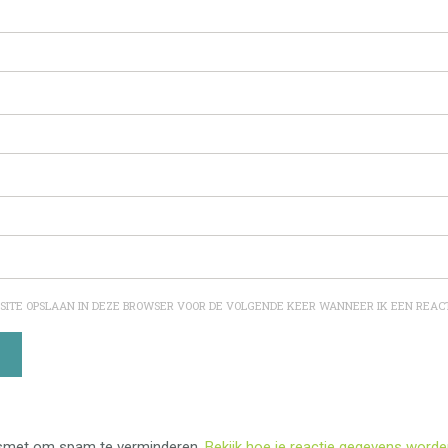
 SITE OPSLAAN IN DEZE BROWSER VOOR DE VOLGENDE KEER WANNEER IK EEN REACT
kismet om spam te verminderen.
Bekijk hoe je reactie gegevens worde