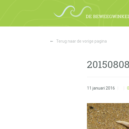
←
Terug naar de vorige pagina
2015080
11 januari 2016
|
|
0