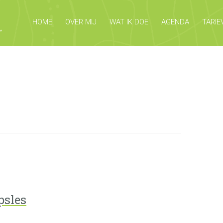
HOME
OVER MIJ
WAT IK DOE
AGENDA
TARIE
psles