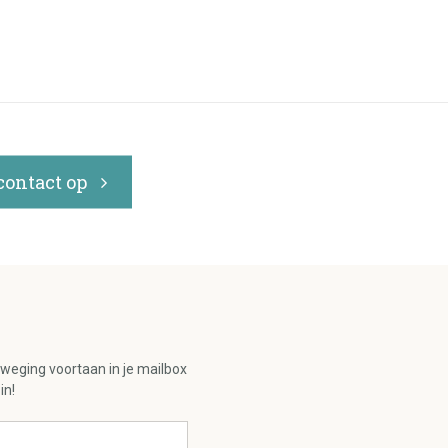
ontact op
eweging voortaan in je mailbox
in!