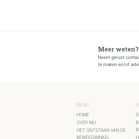
Meer weten?
Neem gerust contac
te maken en/of adv
MENU
R
HOME
D
OVER MIJ
B
B
HET ONTSTAAN VAN DE
BEWEEGWINKEL
H